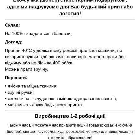
адже ми надрукуємо для Вас будь-який принт або
логотип!
Склад:
На 100% складається з бавовни;
Догляд:
Прання 40°C у делікатному режимі пральної машини, не
використовуючи відбілювачів, навиворіт. Бажано прати без
віджиму або не більше 400 об/хв.
Можна прати вручну.
Переваги:
• якісна та міцна тканина;
• зручні ручки;
• екологічна - є чудовою заміною одноразових пакетів;
• можливість друку будь-якого принта.
Виробництво 1-2 робочі дні!
Також у нас Ви можете у нас придбати інший товар (рюкзак, еко сумка
(шопер), світшот, футболка, худі, popsocket, килимок для миші, чохол) з
такими ж зображеннями!