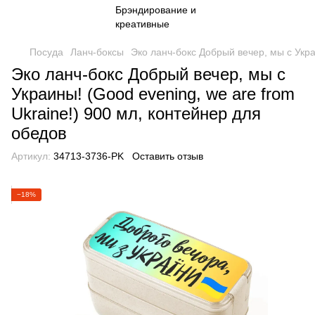
Посуда
Ланч-боксы
Эко ланч-бокс Добрый вечер, мы с Укра
Эко ланч-бокс Добрый вечер, мы с
Украины! (Good evening, we are from
Ukraine!) 900 мл, контейнер для
обедов
Артикул:
34713-3736-PK
Оставить отзыв
−18%