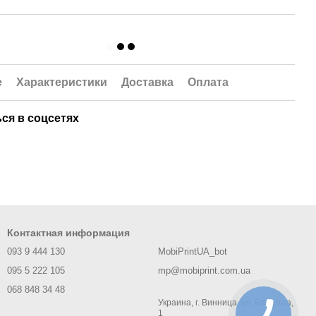
е
Характеристики
Доставка
Оплата
ся в соцсетях
Контактная информация
093 9 444 130
MobiPrintUA_bot
095 5 222 105
mp@mobiprint.com.ua
068 848 34 48
Украина, г. Винница, ул. Батозька,
1