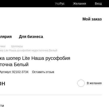
Укр
Рус
Желания
Вход
Мой заказ
лярия
Для бизнеса
умки
Шопперы
ер Lite Наша русофобия недостаточна Белый
ка шопер Lite Наша русофобия
точна Белый
Артикул: 92102-3734
Оставить отзыв
рн
В желания
ти