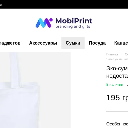
ия
гаджетов
Аксессуары
Сумки
Посуда
Канце
Главная
С
Эко-сумка шоп
Эко-сум
недоста
В наличии
195 г
Особеннос