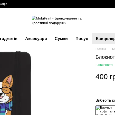
мація
гаджетів
Аксесуари
Сумки
Посуд
Канцеляр
Головна
К
Блокнот 
В наявності
400 г
Виберіть к