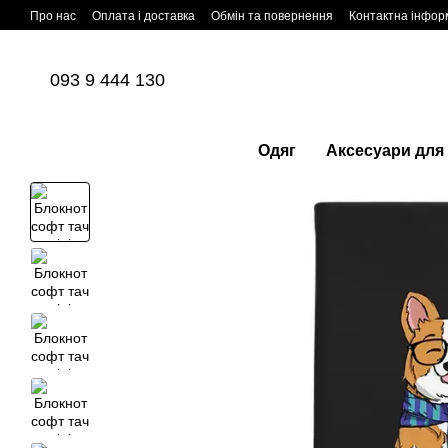
Перейти до основного контенту
Про нас
Оплата і доставка
Обмін та повернення
Контактна інфор
093 9 444 130
Одяг
Аксесуари для 