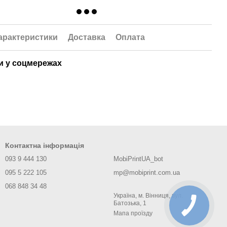
арактеристики
Доставка
Оплата
 у соцмережах
Контактна інформація
093 9 444 130
MobiPrintUA_bot
095 5 222 105
mp@mobiprint.com.ua
068 848 34 48
Україна, м. Вінниця, вул.
Батозька, 1
Мапа проїзду