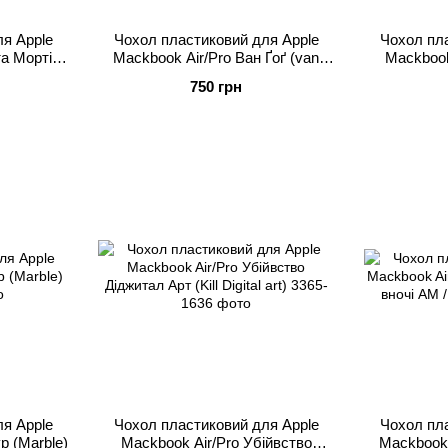
я Apple
Чохол пластиковий для Apple
Чохол пла
та Морті
Mackbook Air/Pro Ван Ґоґ (van
Mackbook
)
Gogh)
марму
750 грн
я Apple
Чохол пластиковий для Apple
Чохол пла
р (Marble)
Mackbook Air/Pro Убійвство
Mackbook 