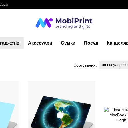
мація
гаджетів
Аксесуари
Сумки
Посуд
Канцеляр
за популярніс
Сортування: