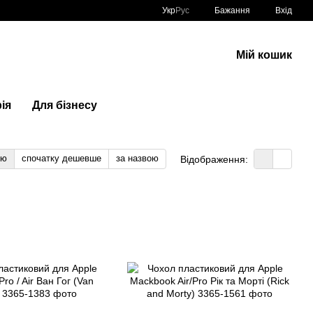
Укр
Рус
Бажання
Вхід
Мій кошик
ія
Для бізнесу
тю
спочатку дешевше
за назвою
Відображення: