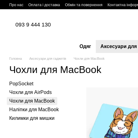
Перейти до основного контенту
Про нас
Оплата і доставка
Обмін та повернення
Контактна інфор
093 9 444 130
Одяг
Аксесуари для 
Головна
Аксесуари для гаджетів
Чохли для MacBook
Чохли для MacBook
PopSocket
Чохли для AirPods
Чохли для MacBook
Наліпки для MacBook
Килимки для мишки