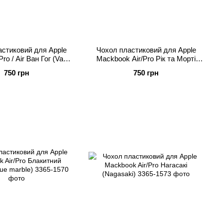
стиковий для Apple
Чохол пластиковий для Apple
o / Air Ван Гог (Van
Mackbook Air/Pro Рік та Морті
Gogh)
(Rick and Morty)
750 грн
750 грн