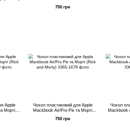
Діджитал Арт (Kill Digital art)
вино
750 грн
я Apple
Чохол пластиковий для Apple
Чохол пла
та Морті
Mackbook Air/Pro Рік та Морті
Mackbook Ai
)
(Rick and Morty)
750 грн