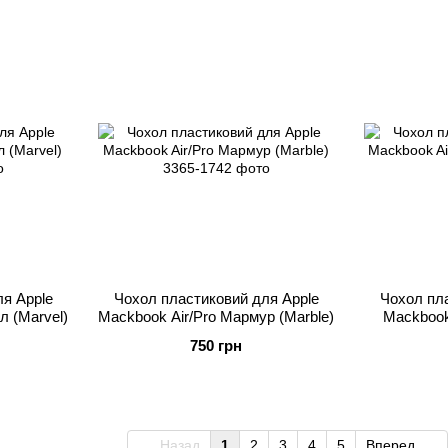
я Apple
Чохол пластиковий для Apple
Чохол пла
л (Marvel)
Mackbook Air/Pro Мармур (Marble)
Mackbook 
750 грн
Назад
1
2
3
4
5
Вперед