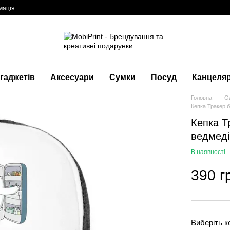
мація
гаджетів
Аксесуари
Сумки
Посуд
Канцеляр
Головна
О
Кепка Тракер 
Кепка Т
ведмеді
В наявності
390 г
Виберіть к