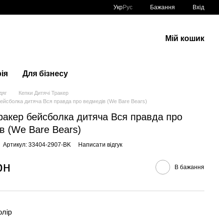
Укр
Рус
Бажання
Вхід
Мій кошик
ія
Для бізнесу
дяг
Кепки Дитячі Тракер
бейсболка дитяча Вся правда про ведмедів (We Bare Bears)
ракер бейсболка дитяча Вся правда про
в (We Bare Bears)
Артикул: 33404-2907-BK
Написати відгук
рн
В бажання
олір