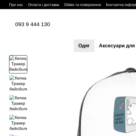
Перейти до основного контенту
Про нас
Оплата і доставка
Обмін та повернення
Контактна інфор
093 9 444 130
Одяг
Аксесуари для 