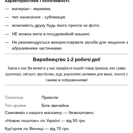
Характеристики і особливості:
матеріал - кераміка;
тип нанесення - сублімація;
можливість друку будь якого принта чи фото;
НЕ можна мити в посудомийній машині;
Не рекомендується використовувати засоби для чищення з
абразивними частинками.
Виробництво 1-2 робочі дні!
Також у нас Ви можете у нас придбати інший товар (рюкзак, еко сумка
(шоппер), світшот, футболка, худі, popsocket, килимок для миші, чохол) з
такими ж зображеннями!
Тематика
Приколи
Тип кружки
Біла звичайна
Самовивіз з нашого магазину — безкоштовно.
«Новою поштою» по Україні — від 50 грн.
Кур'єром по Вінниці — від 70 грн.