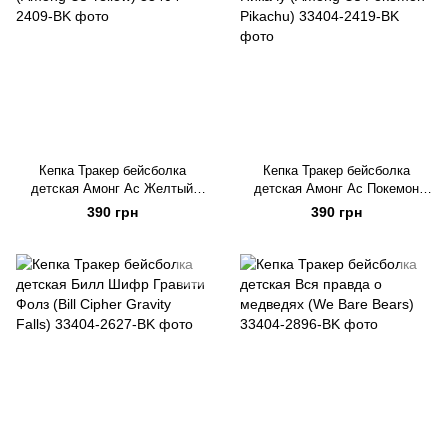
Кепка Тракер бейсболка
Кепка Тракер бейсболка
детская Амонг Ас Желтый
детская Амонг Ас Покемон
(Among Us Yellow)
Пикачу (Among Us Pokemon
390 грн
390 грн
Pikachu)